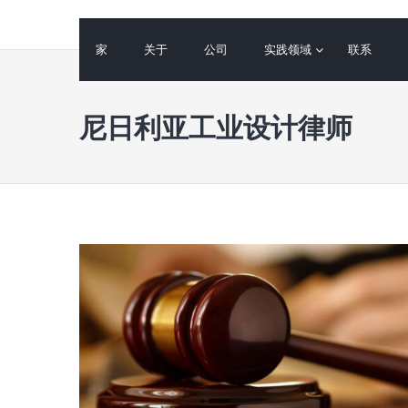
到
内
家
关于
公司
实践领域
联系
容
尼日利亚工业设计律师