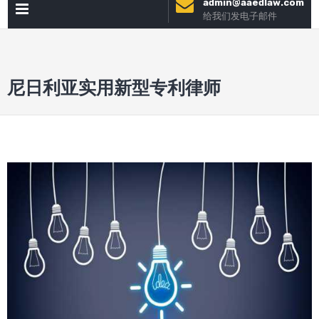
admin@aaedlaw.com
主
到
给我们发电子邮件
内
菜单
容
尼日利亚实用新型专利律师